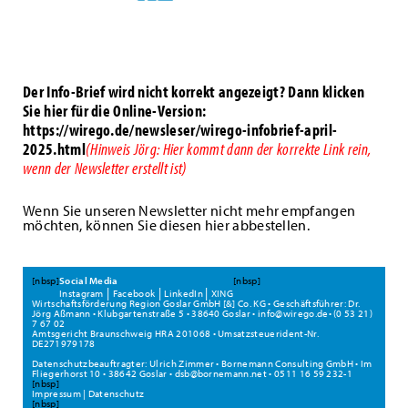
Der Info-Brief wird nicht korrekt angezeigt? Dann klicken
Sie hier für die Online-Version:
https://wirego.de/newsleser/wirego-infobrief-april-
2025.html
(Hinweis Jörg: Hier kommt dann der korrekte Link rein,
wenn der Newsletter erstellt ist)
Wenn Sie unseren Newsletter nicht mehr empfangen
möchten, können Sie diesen hier
abbestellen
.
[nbsp]
Social Media
[nbsp]
|
|
|
Instagram
Facebook
LinkedIn
XING
Wirtschaftsförderung Region Goslar GmbH [&] Co. KG • Geschäftsführer: Dr.
Jörg Aßmann • Klubgartenstraße 5 • 38640 Goslar •
info@wirego.de
• (0 53 21)
7 67 02
Amtsgericht Braunschweig HRA 201068 • Umsatzsteuerident-Nr.
DE271979178
Datenschutzbeauftragter: Ulrich Zimmer • Bornemann Consulting GmbH • Im
Fliegerhorst 10 • 38642 Goslar •
dsb@bornemann.net
• 0511 16 59 232-1
[nbsp]
Impressum
|
Datenschutz
[nbsp]