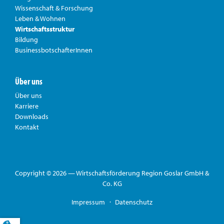
Wissenschaft & Forschung
Nicole Fröhlich
Leben & Wohnen
Immobilienservice, Projekt Kreislaufwirtschaft Landkreis
Wirtschaftsstruktur
Goslar
Bildung
BusinessbotschafterInnen
E-Mail
nicole.froehlich@wirego.de
Telefon
05321 / 76 717
Telefax
05321 / 76 99 717
Über uns
Über uns
Karriere
Downloads
Kontakt
Copyright © 2026 — Wirtschaftsförderung Region Goslar GmbH &
Co. KG
Impressum
Datenschutz