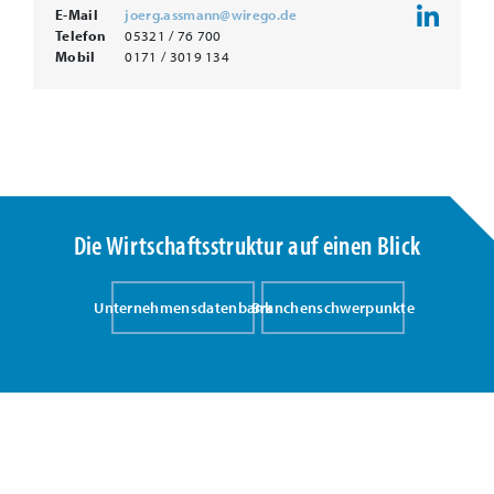
E-Mail
joerg.assmann@wirego.de
Telefon
05321 / 76 700
Mobil
0171 / 3019 134
Die Wirtschaftsstruktur auf einen Blick
Unternehmensdatenbank
Branchenschwerpunkte
Entdecken Sie die Kompetenzen unserer Region
In der Region Goslar finden Sie starke Partner aus Wirtschaft
und Wissenschaft. Zusammen mit der „Allianz für die Region
GmbH“ haben wir eine Unternehmensdatenbank aufgebaut,
die die Kompetenzen zwischen Harz und Heide sichtbar