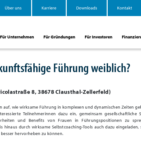
Über uns
Karriere
Downloads
Kontakt
Für Unternehmen
Für Gründungen
Für Investoren
Finanzier
ukunftsfähige Führung weiblich?
icolastraße 8, 38678 Clausthal-Zellerfeld
)
gen auf, wie wirksame Führung in komplexen und dynamischen Zeiten ge
teressierte Teilnehmerinnen dazu ein, gemeinsam gesellschaftliche 
rheiten und Benefits von Frauen in Führungspositionen zu spre
s hinaus durch wirksame Selbstcoaching-Tools auch dazu eingeladen, s
n besser hervorheben zu können.