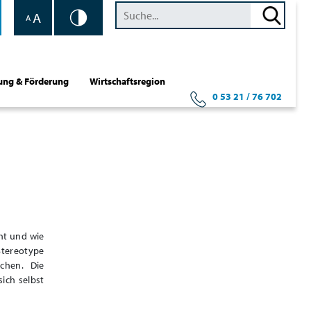
A
A
ung & Förderung
Wirtschaftsregion
0 53 21 / 76 702
ht und wie
Stereotype
chen. Die
ich selbst