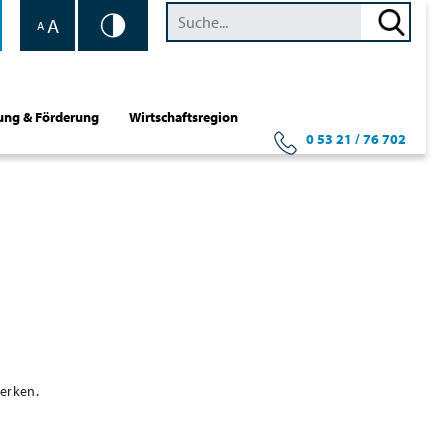
A
A
ung & Förderung
Wirtschaftsregion
0 53 21 / 76 702
werken.