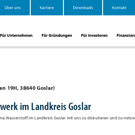
Über uns
Karriere
Downloads
Kontakt
Für Unternehmen
Für Gründungen
Für Investoren
Finanzier
en 19H, 38640 Goslar
)
zwerk im Landkreis Goslar
ma Wasserstoff im Landkreis Goslar mit uns zu diskutieren und zu netz