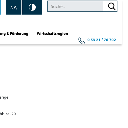
A
A
ung & Förderung
Wirtschaftsregion
0 53 21 / 76 702
erige
is ca. 20