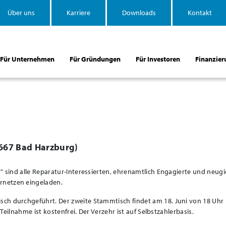
Über uns
Karriere
Downloads
Kontakt
Für Unternehmen
Für Gründungen
Für Investoren
Finanzier
8667 Bad Harzburg
)
" sind alle Reparatur-Interessierten, ehrenamtlich Engagierte und neugi
rnetzen eingeladen.
h durchgeführt. Der zweite Stammtisch findet am 18. Juni von 18 Uhr b
 Teilnahme ist kostenfrei. Der Verzehr ist auf Selbstzahlerbasis.