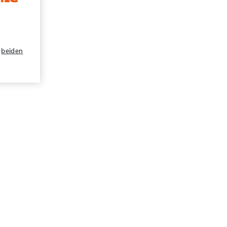
n
beiden