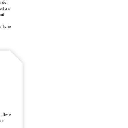
i der
it als
mit
önliche
 diese
die