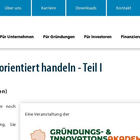
Über uns
Karriere
Downloads
Kontakt
Für Unternehmen
Für Gründungen
Für Investoren
Finanzier
ientiert handeln - Teil I
en
)
er noch
Eine Veranstaltung der
ng. Sie