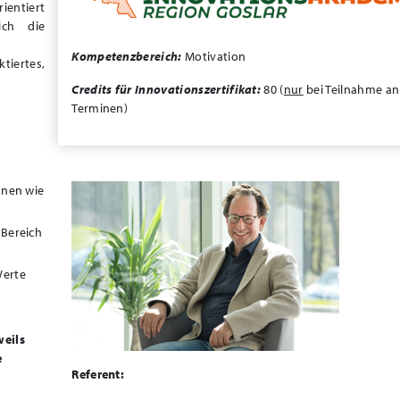
ientiert
ich die
Kompetenzbereich:
Motivation
tiertes,
Credits für Innovationszertifikat:
80 (
nur
bei Teilnahme a
Terminen)
innen wie
 Bereich
Werte
d
weils
e
Referent: