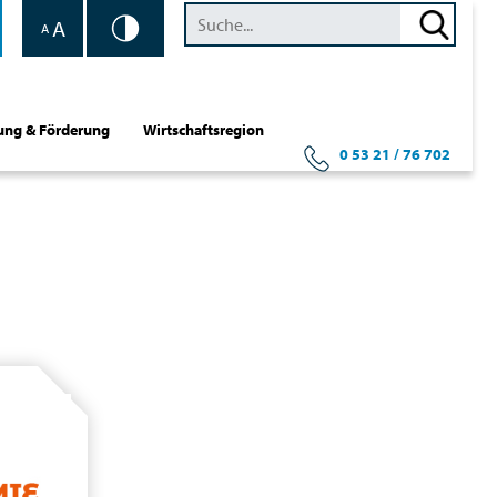
A
A
ung & Förderung
Wirtschaftsregion
0 53 21 / 76 702