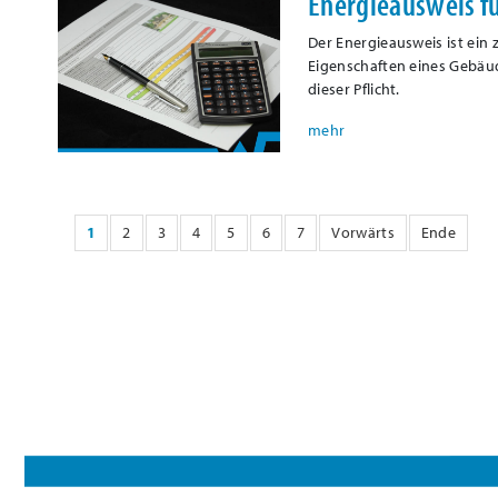
Energieausweis f
Der Energieausweis ist ein
Eigenschaften eines Gebäu
dieser Pflicht.
1
2
3
4
5
6
7
Vorwärts
Ende