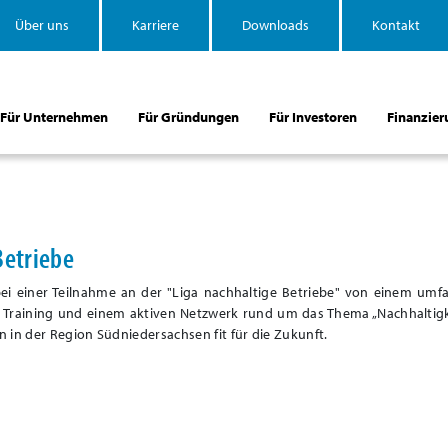
Über uns
Karriere
Downloads
Kontakt
Für Unternehmen
Für Gründungen
Für Investoren
Finanzier
Betriebe
ei einer Teilnahme an der "Liga nachhaltige Betriebe" von einem umf
 Training und einem aktiven Netzwerk rund um das Thema „Nachhaltigk
in der Region Südniedersachsen fit für die Zukunft.