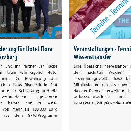
erung für Hotel Flora
Veranstaltungen - Termi
arzburg
Wissenstransfer
rich und ihr Partner Jan Tacke
Eine Übersicht interessanter
en Traum vom eigenen Hotel
den nächsten Wochen h
acht. Die Bewahrung des
zusammengestellt. Diese bi
reichen Haus Bismarck in Bad
Möglichkeiten, um das eigene
or einer Schließung und die
das der Teams zu erweitern, 
erbundenen geplanten
weiterzuentwickeln und h
ionen haben nun zu einer
Kontakte zu knüpfen oder aufzu
g von mehr als 100.000 Euro
g aus dem GRW-Programm