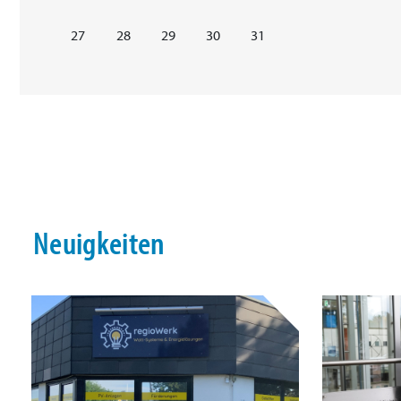
27
28
29
30
31
Neuigkeiten