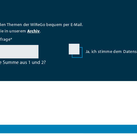
 den Themen der WiReGo bequem per E-Mail.
Sie in unserem
Archiv
.
sfrage
*
Ja, ich stimme dem
Datens
ie Summe aus 1 und 2?