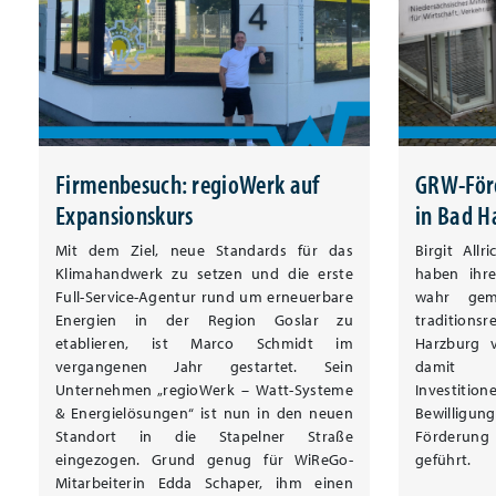
Firmenbesuch: regioWerk auf
GRW-Förd
Expansionskurs
in Bad H
Mit dem Ziel, neue Standards für das
Birgit All
Klimahandwerk zu setzen und die erste
haben ihr
Full-Service-Agentur rund um erneuerbare
wahr gem
Energien in der Region Goslar zu
traditions
etablieren, ist Marco Schmidt im
Harzburg v
vergangenen Jahr gestartet. Sein
damit v
Unternehmen „regioWerk – Watt-Systeme
Investit
& Energielösungen“ ist nun in den neuen
Bewilligun
Standort in die Stapelner Straße
Förderun
eingezogen. Grund genug für WiReGo-
geführt.
Mitarbeiterin Edda Schaper, ihm einen