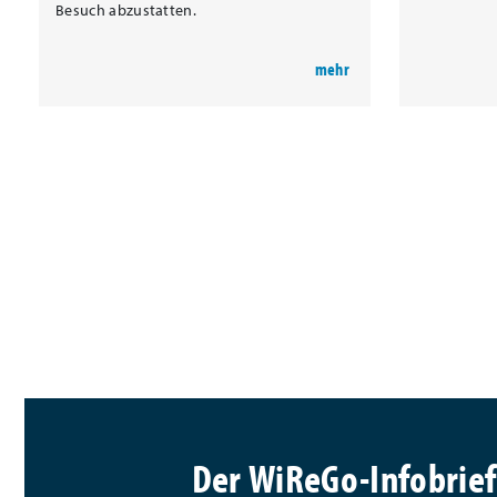
Besuch abzustatten.
Der WiReGo-Infobrief: