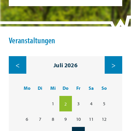
Veranstaltungen
<
>
Juli 2026
Mo
Di
Mi
Do
Fr
Sa
So
1
3
4
5
2
6
7
8
9
10
11
12