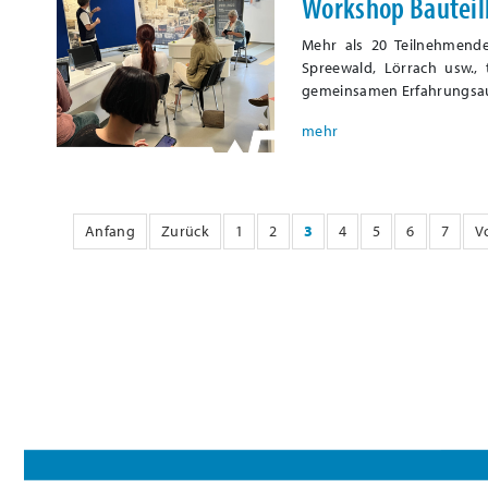
Workshop Bauteil
Mehr als 20 Teilnehmende
Spreewald, Lörrach usw.,
gemeinsamen Erfahrungsaus
Anfang
Zurück
1
2
3
4
5
6
7
V