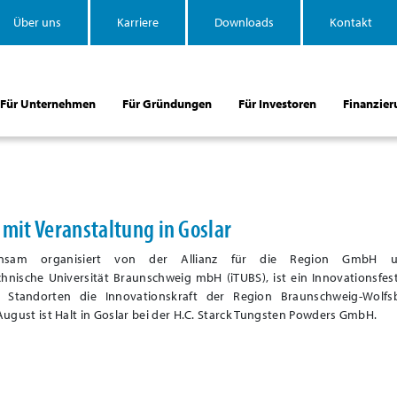
Über uns
Karriere
Downloads
Kontakt
Für Unternehmen
Für Gründungen
Für Investoren
Finanzier
 mit Veranstaltung in Goslar
einsam organisiert von der Allianz für die Region GmbH 
chnische Universität Braunschweig mbH (iTUBS), ist ein Innovationsfest
Standorten die Innovationskraft der Region Braunschweig-Wolfs
August ist Halt in Goslar bei der H.C. Starck Tungsten Powders GmbH.