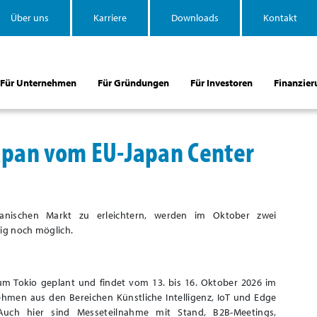
Über uns
Karriere
Downloads
Kontakt
Für Unternehmen
Für Gründungen
Für Investoren
Finanzier
apan vom EU-Japan Center
n
nischen Markt zu erleichtern, werden im Oktober zwei
tig noch möglich.
aum Tokio geplant und findet vom 13. bis 16. Oktober 2026 im
ehmen aus den Bereichen Künstliche Intelligenz, IoT und Edge
 Auch hier sind Messeteilnahme mit Stand, B2B-Meetings,