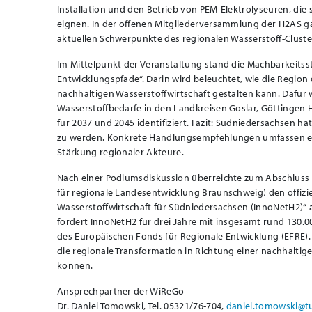
Installation und den Betrieb von PEM-Elektrolyseuren, di
eignen. In der offenen Mitgliederversammlung der H2AS gab
aktuellen Schwerpunkte des regionalen Wasserstoff-Cluste
Im Mittelpunkt der Veranstaltung stand die Machbarkeitss
Entwicklungspfade“. Darin wird beleuchtet, wie die Region
nachhaltigen Wasserstoffwirtschaft gestalten kann. Dafür
Wasserstoffbedarfe in den Landkreisen Goslar, Göttingen 
für 2037 und 2045 identifiziert. Fazit: Südniedersachsen ha
zu werden. Konkrete Handlungsempfehlungen umfassen eine
Stärkung regionaler Akteure.
Nach einer Podiumsdiskussion überreichte zum Abschluss d
für regionale Landesentwicklung Braunschweig) den offizie
Wasserstoffwirtschaft für Südniedersachsen (InnoNetH2)“
fördert InnoNetH2 für drei Jahre mit insgesamt rund 130.
des Europäischen Fonds für Regionale Entwicklung (EFRE). Z
die regionale Transformation in Richtung einer nachhaltig
können.
Ansprechpartner der WiReGo
Dr. Daniel Tomowski, Tel. 05321/76-704,
daniel.tomowski@tu