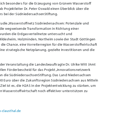
e sich besonders für die Erzeugung von Grünem Wasserstoff
 Projektleiter Dr. Peter Oswald einen Überblick über die
rs bei der SüdniedersachsenStiftung.
tudie „Wasserstoffnetz Südniedersachsen: Potenziale und
 die wegweisende Transformation in Richtung einer
 wurden die Erdgasverteilnetze untersucht und
Hildesheim, Holzminden, Northeim sowie der Stadt Göttingen
t die Chance, eine Vorreiterregion für die Wasserstoffwirtschaft
 strategische Netzplanung, gezielte Investitionen und die
er Veranstaltung die Landesbeauftragte Dr. Ulrike Witt (Amt
llen Förderbescheid für das Projekt „Innovationsnetzwerk
 an die SüdniedersachsenStiftung. Das Land Niedersachsen
000 Euro über die Zukunftsregion Südniedersachsen aus Mitteln
iel ist es, die H2AS in der Projektentwicklung zu stärken, um
en Wasserstoffwirtschaft noch effektiver unterstützen zu
-clausthal.de