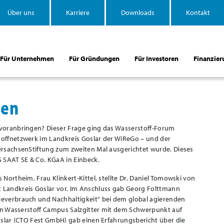
Über uns
Karriere
Downloads
Kontakt
Für Unternehmen
Für Gründungen
Für Investoren
Finanzier
sen
voranbringen? Dieser Frage ging das Wasserstoff-Forum
offnetzwerk im Landkreis Goslar der WiReGo – und der
rsachsenStiftung zum zweiten Mal ausgerichtet wurde. Dieses
 SAAT SE & Co. KGaA in Einbeck.
ortheim, Frau Klinkert-Kittel, stellte Dr. Daniel Tomowski von
 Landkreis Goslar vor. Im Anschluss gab Georg Folttmann
everbrauch und Nachhaltigkeit“ bei dem global agierenden
den Wasserstoff Campus Salzgitter mit dem Schwerpunkt auf
oslar (CTO Fest GmbH) gab einen Erfahrungsbericht über die