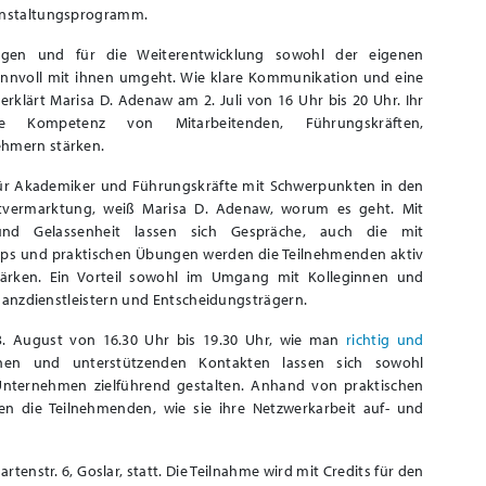
anstaltungsprogramm.
ngen und für die Weiterentwicklung sowohl der eigenen
innvoll mit ihnen umgeht. Wie klare Kommunikation und eine
rklärt Marisa D. Adenaw am 2. Juli von 16 Uhr bis 20 Uhr. Ihr
 Kompetenz von Mitarbeitenden, Führungskräften,
hmern stärken.
 für Akademiker und Führungskräfte mit Schwerpunkten in den
bstvermarktung, weiß Marisa D. Adenaw, worum es geht. Mit
t und Gelassenheit lassen sich Gespräche, auch die mit
n Tipps und praktischen Übungen werden die Teilnehmenden aktiv
tärken. Ein Vorteil sowohl im Umgang mit Kolleginnen und
inanzdienstleistern und Entscheidungsträgern.
. August von 16.30 Uhr bis 19.30 Uhr, wie man
richtig und
ichen und unterstützenden Kontakten lassen sich sowohl
nternehmen zielführend gestalten. Anhand von praktischen
nen die Teilnehmenden, wie sie ihre Netzwerkarbeit auf- und
enstr. 6, Goslar, statt. Die Teilnahme wird mit Credits für den