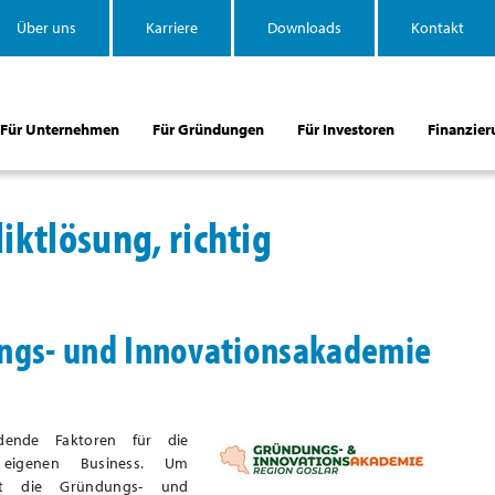
Über uns
Karriere
Downloads
Kontakt
Für Unternehmen
Für Gründungen
Für Investoren
Finanzier
ktlösung, richtig
ngs- und Innovationsakademie
dende Faktoren für die
eigenen Business. Um
et die Gründungs- und