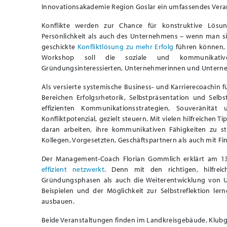
Innovationsakademie Region Goslar ein umfassendes Ver
Konflikte werden zur Chance für konstruktive Lösu
Persönlichkeit als auch des Unternehmens – wenn man s
geschickte
Konfliktlösung zu mehr Erfolg
führen können, e
Workshop soll die soziale und kommunikative
Gründungsinteressierten, Unternehmerinnen und Unterne
Als versierte systemische Business- und Karrierecoachin
Bereichen Erfolgsrhetorik, Selbstpräsentation und Sel
effizienten Kommunikationsstrategien, Souveränitä
Konfliktpotenzial, gezielt steuern. Mit vielen hilfreiche
daran arbeiten, ihre kommunikativen Fähigkeiten zu s
Kollegen, Vorgesetzten, Geschäftspartnern als auch mit F
Der Management-Coach Florian Gommlich erklärt am 13
effizient netzwerkt
. Denn mit den richtigen, hilfre
Gründungsphasen als auch die Weiterentwicklung von U
Beispielen und der Möglichkeit zur Selbstreflektion ler
ausbauen.
Beide Veranstaltungen finden im Landkreisgebäude, Klubgart