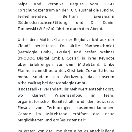
Saipa und Veronika Raguse vom DIGIT
Forschungszentrum an der TU Clausthal die rund 60
Teilnehmenden. Bertram Eversmann
(SüdniedersachsenStiftung) und Dr. Daniel
Tomowski (WiReGo) führten durch den Abend.
Unter dem Motto „KI aus der Region, nicht aus der
Cloud“ berichteten Dr. Ulrike Pfannenschmidt
(Metalogie GmbH, Goslar) und Stefan Weimar
(PRODOC Digital GmbH, Goslar) in ihrer Keynote
über Erfahrungen aus dem Mittelstand. Ulrike
Pfannenschmidt betonte: „KI ist kein Zukunftsthema
mehr, sondern ein Werkzeug, das unseren
Arbeitsalltag bei der Metalogie GmbH
längst radikal verändert. Ihr Mehrwert entsteht dort,
wo Klarheit, Wissensaufbau im Team,
organisatorische Bereitschaft und der bewusste
Einsatz von Technologien zusammenkommen.
Gerade im Mittelstand eröffnet das neue
Möglichkeiten und großes Potenzial.“
Im ersten von drei Impulsen ging es anschließend