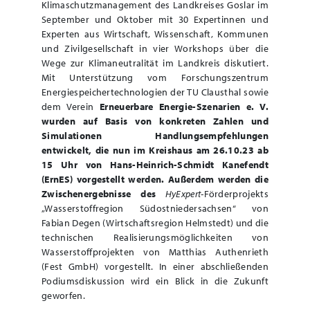
Klimaschutzmanagement des Landkreises Goslar im
September und Oktober mit 30 Expertinnen und
Experten aus Wirtschaft, Wissenschaft, Kommunen
und Zivilgesellschaft in vier Workshops über die
Wege zur Klimaneutralität im Landkreis diskutiert.
Mit Unterstützung vom Forschungszentrum
Energiespeichertechnologien der TU Clausthal sowie
dem Verein
Erneuerbare Energie-Szenarien e. V.
wurden auf Basis von konkreten Zahlen und
Simulationen Handlungsempfehlungen
entwickelt, die nun im Kreishaus am 26.10.23 ab
15 Uhr von Hans-Heinrich-Schmidt Kanefendt
(ErnES) vorgestellt werden. Außerdem werden die
Zwischenergebnisse des
HyExpert
-
Förderprojekts
„Wasserstoffregion Südostniedersachsen“ von
Fabian Degen (Wirtschaftsregion Helmstedt) und die
technischen Realisierungsmöglichkeiten von
Wasserstoffprojekten von Matthias Authenrieth
(Fest GmbH) vorgestellt. In einer abschließenden
Podiumsdiskussion wird ein Blick in die Zukunft
geworfen.